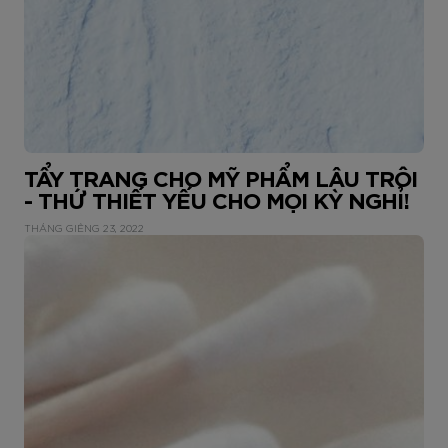
TẨY TRANG CHO MỸ PHẨM LÂU TRÔI
- THỨ THIẾT YẾU CHO MỌI KỲ NGHỈ!
THÁNG GIÊNG 23, 2022