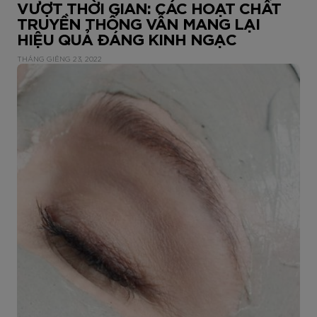
VƯỢT THỜI GIAN: CÁC HOẠT CHẤT
TRUYỀN THỐNG VẪN MANG LẠI
HIỆU QUẢ ĐÁNG KINH NGẠC
THÁNG GIÊNG 23, 2022