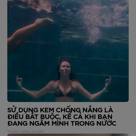
SỬ DỤNG KEM CHỐNG NẮNG LÀ
ĐIỀU BẮT BUỘC, KỂ CẢ KHI BẠN
ĐANG NGÂM MÌNH TRONG NƯỚC
THÁNG GIÊNG 23, 2022