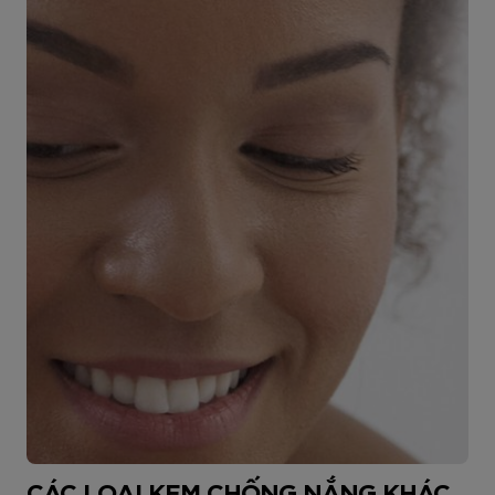
CÁC LOẠI KEM CHỐNG NẮNG KHÁC