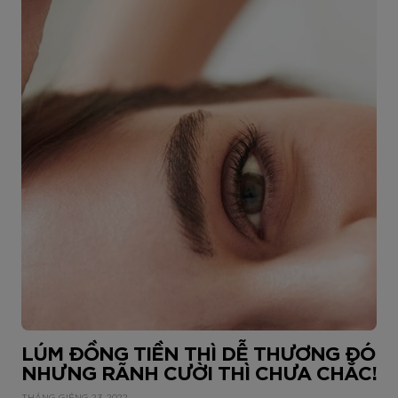
LÚM ĐỒNG TIỀN THÌ DỄ THƯƠNG ĐÓ
NHƯNG RÃNH CƯỜI THÌ CHƯA CHẮC!
THÁNG GIÊNG 23, 2022