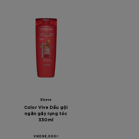
00
0000
[Color]: #0000
[Color]: #0000
Elseve
Color Vive Dầu gội
ngăn gãy rụng tóc
330ml
VND98,000₫