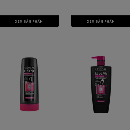
Conditioner 325ml
650 ml
XEM SẢN PHẨM
XEM SẢN PHẨM
[Color]: #0000
[Color]: #0000
[Color]: #00
[Color]: #