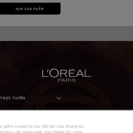
XEM SẢN PHẨM
 TRỰC TUYẾN
o gồm cookie từ các đối tác của chúng tôi,
ng truy cập trang web của chúng tôi, cung