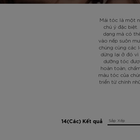
Mái tóc là một n
chú ý đặc biệt
dạng mà có thể
vào nếp suôn mượ
chúng cùng các l
dừng lại ở đó vì
dưỡng tóc được
hoàn toàn, chấm
màu tóc của chún
triển từ chính n
14(Các) Kết quả