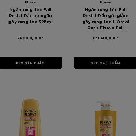
Elseve
Elseve
Ngăn rụng tóc Fall
Ngăn rụng tóc Fall
Resist Dầu xả ngăn
Resist Dầu gội giảm
gãy rụng tóc 325ml
gãy rụng tóc L'Oreal
Paris Elseve Fall
Resist 3X Anti-
VND108,000₫
VND140,000₫
Hairfall Shampoo -
Scalp + Hair 650ml
XEM SẢN PHẨM
XEM SẢN PHẨM