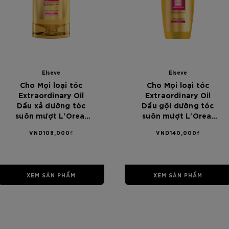
[Color]: #00
[Color]: #
Elseve
Elseve
Cho Mọi loại tóc
Cho Mọi loại tóc
Extraordinary Oil
Extraordinary Oil
Dầu xả dưỡng tóc
Dầu gội dưỡng tóc
suôn mượt L'Oreal
suôn mượt L'Oreal
Paris Elseve
Paris Elseve
VND108,000₫
VND140,000₫
Extraordinary Oil
Extraordinary Oil
Ultra Nourising
Ultra Nourising
Conditioner chiết
Shampoo chiết xuất
xuất từ hoa 325ml -
từ hoa 330ml - Dành
XEM SẢN PHẨM
XEM SẢN PHẨM
Dành cho mọi loại
cho mọi loại tóc
tóc