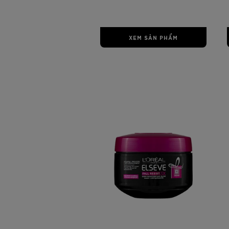
200ml
XEM SẢN PHẨM