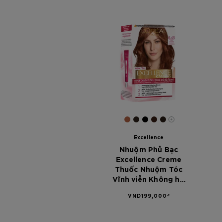
[Color]: #B76544
[Color]: #2E231A
[Color]: #000000
[Color]: #391E15
[Color]: #2B1F
More shades 
Excellence
Nhuộm Phủ Bạc
Excellence Creme
Thuốc Nhuộm Tóc
Vĩnh viễn Không hư
tổn 6.45 Nâu Ánh Đỏ
VND199,000₫