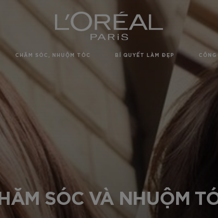
CHĂM SÓC, NHUỘM TÓC
BÍ QUYẾT LÀM ĐẸP
CÔNG 
HĂM SÓC VÀ NHUỘM T