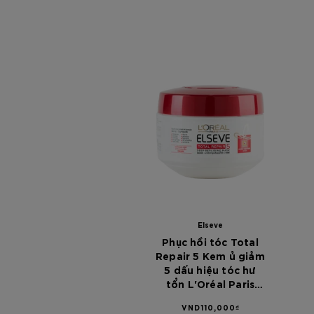
Elseve
Phục hồi tóc Total
Repair 5 Kem ủ giảm
5 dấu hiệu tóc hư
tổn L'Oréal Paris
Elseve Total Repair 5
VND110,000₫
Deep Repairing Mask