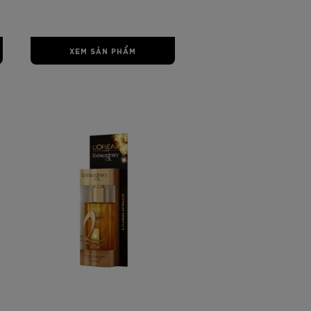
XEM SẢN PHẨM
00
0000