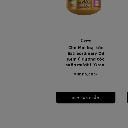
Elseve
Cho Mọi loại tóc
Extraordinary Oil
Kem ủ dưỡng tóc
suôn mượt L'Oreal
Paris Elseve
VND110,000₫
Extraordinary Oil
Ultra Nourising Mask
200ml - Dành cho
mọi loại tóc
XEM SẢN PHẨM