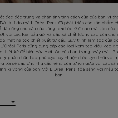
ét đẹp đặc trưng và phản ánh tính cách của của bạn, vì t
. Đó là lí do mà L'Oréal Paris đã phát triển các sản phẩm 
 đáp ứng nhu cầu của từng loại tóc. Giữ cho mái tóc của 
t với các loại dầu gội và dầu xả chất lượng cao của chún
oại mặt nạ tóc chiết xuất từ dầu. Quy trình làm tóc của b
 L'Oréal Paris cũng cung cấp các loại kem tạo kiểu, keo xịt
 thiết kế để biến hóa mái tóc của bạn trong nháy mắt. B
 lại phần chân tóc, phủ bạc hay nhuộm tóc tạm thời với 
g tôi sẽ đáp ứng nhu cầu riêng của từng người với các s
hững kì vọng của bạn. Với L'Oreal Paris, tỏa sáng với màu t
bạn!