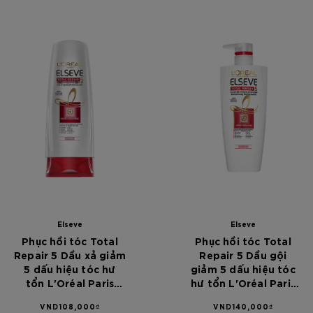
[Color]: #00
[Color]: #
Elseve
Elseve
Phục hồi tóc Total
Phục hồi tóc Total
Repair 5 Dầu xả giảm
Repair 5 Dầu gội
5 dấu hiệu tóc hư
giảm 5 dấu hiệu tóc
tổn L'Oréal Paris
hư tổn L'Oréal Paris
Elseve Total Repair 5
Elseve Total Repair 5
VND108,000₫
VND140,000₫
Repairing
Repairing Shampoo