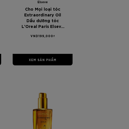
Elseve
Cho Mọi loại tóc
Extraordinary Oil
Dầu dưỡng tóc
L'Oreal Paris Elseve
Extraordinary Oil
VND199,000₫
chiết xuất từ hoa
100ml - Dánh cho
mọi loại tóc
XEM SẢN PHẨM