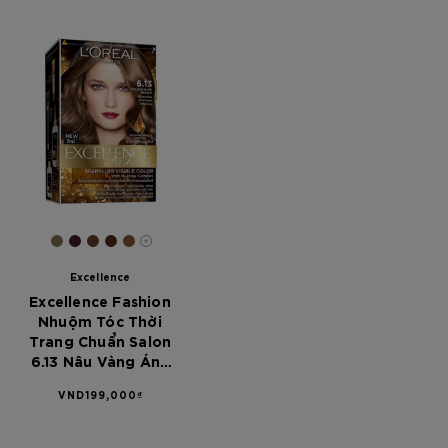
16
[Color]: #847155
[Color]: #441b27
[Color]: #64402f
[Color]: #502b19
[Color]: #845239
are available
More shades are available
Excellence
Excellence Fashion
Nhuộm Tóc Thời
Trang Chuẩn Salon
6.13 Nâu Vàng Ánh
Khói
VND199,000₫