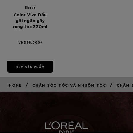
Elseve
Color Vive Dầu
gội ngăn gãy
rụng tóc 330ml
VND98,000₫
XEM SẢN PHẨM
/
/
HOME
CHĂM SÓC TÓC VÀ NHUỘM TÓC
CHĂM 