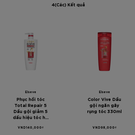
4(Các) Kết quả
[Color]: #0000
[Color]: #0000
[Color]: #00
[Color]: #
Elseve
Elseve
Phục hồi tóc
Color Vive Dầu
Total Repair 5
gội ngăn gãy
Dầu gội giảm 5
rụng tóc 330ml
dấu hiệu tóc hư
tổn L'Oréal
VND140,000₫
VND98,000₫
Paris Elseve