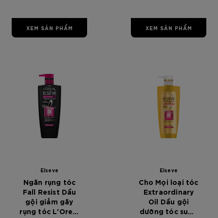
Total Repair 5
Repairing
Shampoo 650
XEM SẢN PHẨM
XEM SẢN PHẨM
ml
[Color]: #0000
[Color]: #0000
[Color]: #00
[Color]: #
Elseve
Elseve
Ngăn rụng tóc
Cho Mọi loại tóc
Fall Resist Dầu
Extraordinary
gội giảm gãy
Oil Dầu gội
rụng tóc L'Oreal
dưỡng tóc suôn