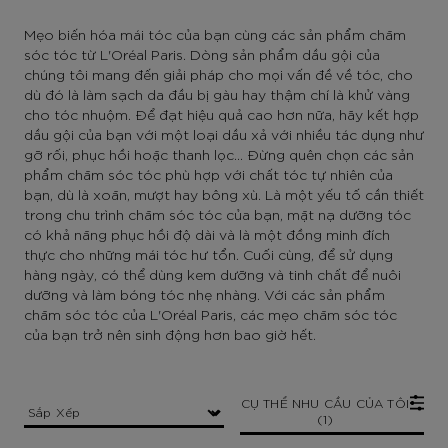
Mẹo biến hóa mái tóc của bạn cùng các sản phẩm chăm
sóc tóc từ L'Oréal Paris. Dòng sản phẩm dầu gội của
chúng tôi mang đến giải pháp cho mọi vấn đề về tóc, cho
dù đó là làm sạch da đầu bị gàu hay thậm chí là khử vàng
cho tóc nhuộm. Để đạt hiệu quả cao hơn nữa, hãy kết hợp
dầu gội của bạn với một loại dầu xả với nhiều tác dụng như
gỡ rối, phục hồi hoặc thanh lọc... Đừng quên chọn các sản
phẩm chăm sóc tóc phù hợp với chất tóc tự nhiên của
bạn, dù là xoăn, mượt hay bông xù. Là một yếu tố cần thiết
trong chu trình chăm sóc tóc của bạn, mặt nạ dưỡng tóc
có khả năng phục hồi độ dài và là một đồng minh đích
thực cho những mái tóc hư tổn. Cuối cùng, để sử dụng
hàng ngày, có thể dùng kem dưỡng và tinh chất để nuôi
dưỡng và làm bóng tóc nhẹ nhàng. Với các sản phẩm
chăm sóc tóc của L'Oréal Paris, các mẹo chăm sóc tóc
của bạn trở nên sinh động hơn bao giờ hết.
CỤ THỂ NHU CẦU CỦA TÔI
(1)