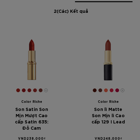
2(Các) Kết quả
[Color]: #AB221B
[Color]: #9C191E
[Color]: #9F2426
[Color]: #A62E2A
[Color]: #7D3833
[Color]: #56170C
[Color]: #6D363
[Color]: #F8
[Color]: #
[Color]:
More shades are available
More s
Color Riche
Color Riche
Son Satin Son
Son lì Matte
Mịn Mượt Cao
Son Mịn lì Cao
cấp Satin 635:
cấp 129 I Lead
Đỏ Cam
VND238,000₫
VND248,000₫