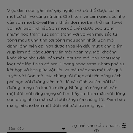
Việc đánh son gần như gây nghiện và có thể được coi là
một cử chỉ vô cùng nữ tính. Chất kem và cảm giác siêu nhẹ
của son môi L'Oréal Paris khiến đôi môi bạn trở nên tuyệt
vời hơn bao giờ hết. Son môi cổ điển được bọc trong
những hộp trang sức sang trọng với vô vàn màu sắc từ
tông màu trung tính tới tông màu sáng nhất. Son môi
dạng lỏng hiện đại hơn được thoa lên đầu mút trang điểm
giúp làm nổi bật đường viền môi hoàn mỹ. Mỗi khoảng
khắc khác nhau đều cần một loại son môi phù hợp! Hàng
loạt các lớp finish có sẵn: lì, bóng hoặc satin. Khám phá sự
kết hợp vô hạn giữa vật liệu và màu sắc cho một kết quả
tuyệt vời! Son môi của chúng tôi được cải tiến bằng cách
phù hợp với đường viền môi để xác định và làm nổi bật
đường cong của khuôn miệng. Những cô nàng mê mẩn
một đôi môi căng mọng sẽ tìm thấy sự thỏa mãn với dòng
son bóng nhiều màu sắc tươi sáng của chúng tôi. Đảm bảo
mang lại cho bạn một đôi môi tươi trẻ rạng ngời.
CỤ THỂ NHU CẦU CỦA TÔI
(1)