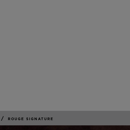
202
are available
/
ROUGE SIGNATURE