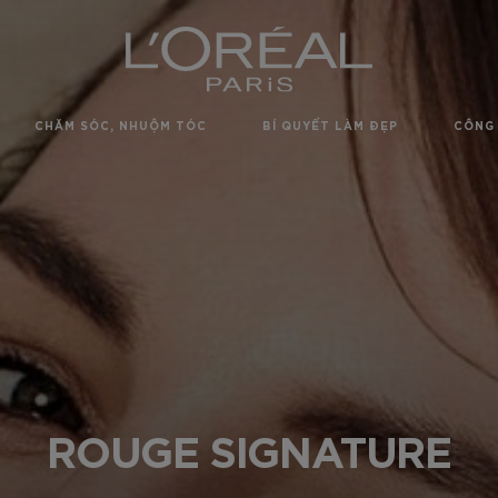
CHĂM SÓC, NHUỘM TÓC
BÍ QUYẾT LÀM ĐẸP
CÔNG 
ROUGE SIGNATURE