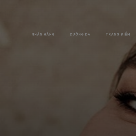
NHÃN HÀNG
DƯỠNG DA
TRANG ĐIỂM