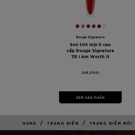
[Color]: #99110B
[Color]: #C26778
[Color]: #931515
[Color]: #733731
[Color]: #8A0
More shades 
Rouge Signature
Son tint mịn lì cao
cấp Rouge Signature
115 I Am Worth It
248,000₫
XEM SẢN PHẨM
/
/
HOME
TRANG ĐIỂM
TRANG ĐIỂM MÔI