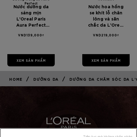
Perfect
Nước dưỡng da
Nước hoa hồng
sáng mịn
se khít lỗ chân
L’Oreal Paris
lông và săn
Aura Perfect
chắc da L'Oreal
Clarifying &
Paris Revitalift
VND139,000₫
VND219,000₫
Moisturizing
200ml
Toner
XEM SẢN PHẨM
XEM SẢN PHẨM
/
/
HOME
DƯỠNG DA
DƯỠNG DA CHĂM SÓC DA L'
Tiếp tục mà không chấp nhận