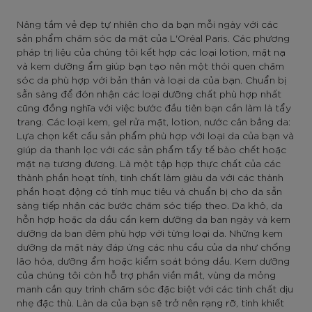
Nâng tầm vẻ đẹp tự nhiên cho da bạn mỗi ngày với các
sản phẩm chăm sóc da mặt của L'Oréal Paris. Các phương
pháp trị liệu của chúng tôi kết hợp các loại lotion, mặt nạ
và kem dưỡng ẩm giúp bạn tạo nên một thói quen chăm
sóc da phù hợp với bản thân và loại da của bạn. Chuẩn bị
sẵn sàng để đón nhận các loại dưỡng chất phù hợp nhất
cũng đồng nghĩa với việc bước đầu tiên bạn cần làm là tẩy
trang. Các loại kem, gel rửa mặt, lotion, nước cân bằng da:
Lựa chọn kết cấu sản phẩm phù hợp với loại da của bạn và
giúp da thanh lọc với các sản phẩm tẩy tế bào chết hoặc
mặt nạ tương đương. Là một tập hợp thực chất của các
thành phần hoạt tính, tinh chất làm giàu da với các thành
phần hoạt động có tính mục tiêu và chuẩn bị cho da sẵn
sàng tiếp nhận các bước chăm sóc tiếp theo. Da khô, da
hỗn hợp hoặc da dầu cần kem dưỡng da ban ngày và kem
dưỡng da ban đêm phù hợp với từng loại da. Những kem
dưỡng da mặt này đáp ứng các nhu cầu của da như chống
lão hóa, dưỡng ẩm hoặc kiểm soát bóng dầu. Kem dưỡng
của chúng tôi còn hỗ trợ phần viền mắt, vùng da mỏng
manh cần quy trình chăm sóc đặc biệt với các tinh chất dịu
nhẹ đặc thù. Làn da của bạn sẽ trở nên rạng rỡ, tinh khiết