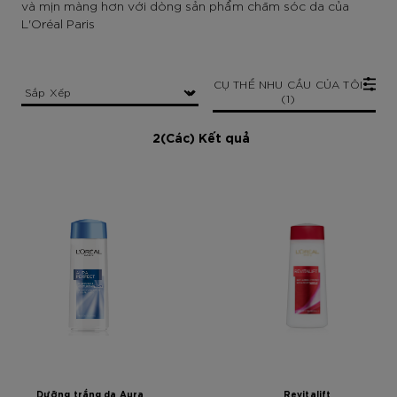
và mịn màng hơn với dòng sản phẩm chăm sóc da của
L'Oréal Paris
CỤ THỂ NHU CẦU CỦA TÔI
(1)
2(Các) Kết quả
Dưỡng trắng da Aura
Revitalift