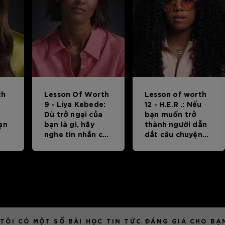
th
Lesson Of Worth
Lesson of worth
9 - Liya Kebede:
12 - H.E.R .: Nếu
Dù trở ngại của
bạn muốn trở
ạn
bạn là gì, hãy
thành người dẫn
nghe tin nhắn của
dắt câu chuyện
Liya. Nó đáng giá.
của mình, hãy
xem video này.
ÔI CÓ MỘT SỐ BÀI HỌC TIN TỨC ĐÁNG GIÁ CHO BẠ