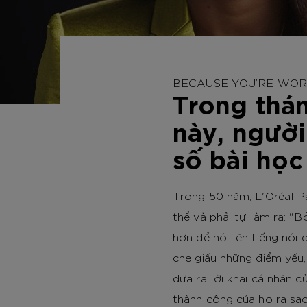
BECAUSE YOU’RE WOR
Trong thán
này, người
số bài học
Trong 50 năm, L'Oréal Pa
thể và phải tự làm ra: "B
hơn để nói lên tiếng nói
che giấu những điểm yếu,
đưa ra lời khai cá nhân c
thành công của họ ra sao,