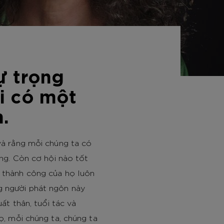
ự trọng
i có một
n.
 và rằng mỗi chúng ta có
ọng. Còn cơ hội nào tốt
u thành công của họ luôn
g người phát ngôn này
ất thân, tuổi tác và
ọ, mỗi chúng ta, chúng ta