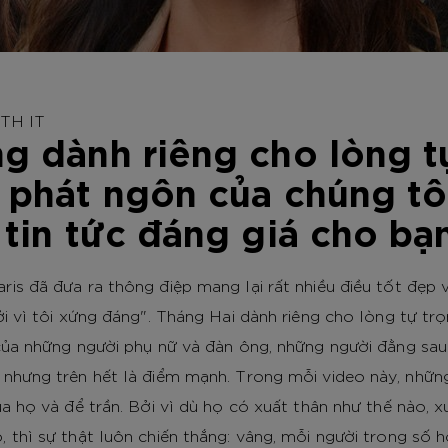
TH IT
g dành riêng cho lòng t
 phát ngôn của chúng tô
 tin tức đáng giá cho bạ
ris đã đưa ra thông điệp mang lại rất nhiều điều tốt đẹp
ởi vì tôi xứng đáng". Tháng Hai dành riêng cho lòng tự tr
 của những người phụ nữ và đàn ông, những người đằng sa
 nhưng trên hết là điểm mạnh. Trong mỗi video này, nhữn
ủa họ và để trần. Bởi vì dù họ có xuất thân như thế nào, xu
 thì sự thật luôn chiến thắng: vâng, mỗi người trong số h