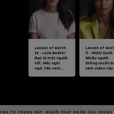
Lesson of worth
Lesson of wor
14 - Leila Bekhti:
11 - Nidhi Sunil:
Bạn là một người
Nhiều người
tốt. Nếu nghi
không muốn b
ngờ, hãy xem
xem video này.
video này.
ÒNG TỰ TRỌNG NÀY, NGƯỜI PHÁT NGÔN CỦA CHÚNG T