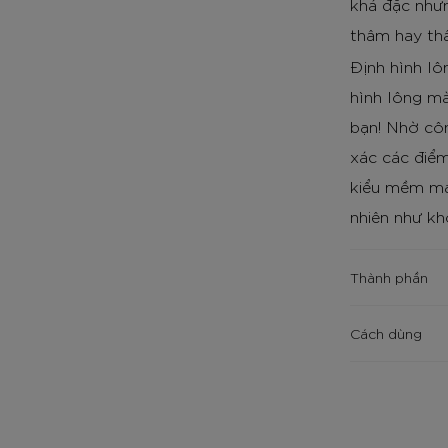
khá đặc nhưn
thâm hay th
Định hình lô
hình lông mà
bạn! Nhờ côn
xác các điểm
kiểu mềm mại
nhiên như kh
Thành phần
Cách dùng