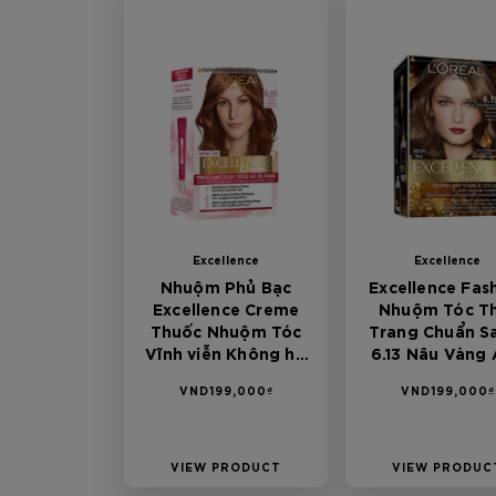
Excellence
Excellence
Nhuộm Phủ Bạc
Excellence Fas
Excellence Creme
Nhuộm Tóc T
Thuốc Nhuộm Tóc
Trang Chuẩn S
Vĩnh viễn Không hư
6.13 Nâu Vàng
tổn 6.45 Nâu Ánh
Khói
VND199,000₫
VND199,000₫
Đỏ
VIEW PRODUCT
VIEW PRODUC