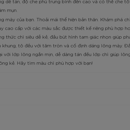
g dễ tán, độ che phủ trung bình đến cao và có thể che t
âm mụn.
ng mày của bạn. Thoải mái thể hiện bản thân. Khám phá chì
y cao cấp với các màu sắc được thiết kế riêng phù hợp h
g thức chì siêu dễ kẻ, đầu bút hình tam giác nhọn giúp ph
 khung, tô đều với tâm tròn và cố định dáng lông mày. Đầ
 với lớp lông ngắn mịn, dễ dàng tán đều lớp chì giúp lôn
ông kẻ. Hãy tìm màu chì phù hợp với bạn!