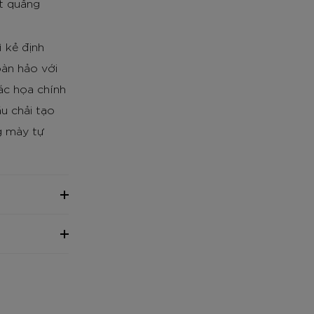
ốt quầng
 kẻ định
oàn hảo với
ác họa chính
u chải tạo
g mày tự