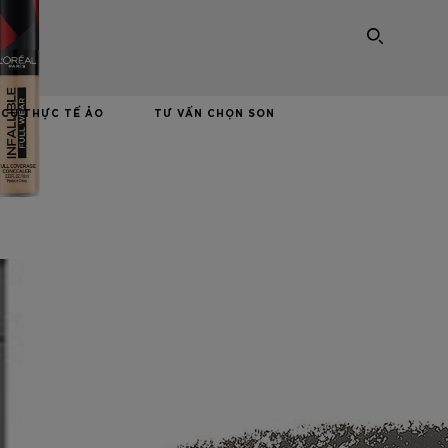
SEARC
CỤ THỰC TẾ ẢO
TƯ VẤN CHỌN SON
NEXT CARD