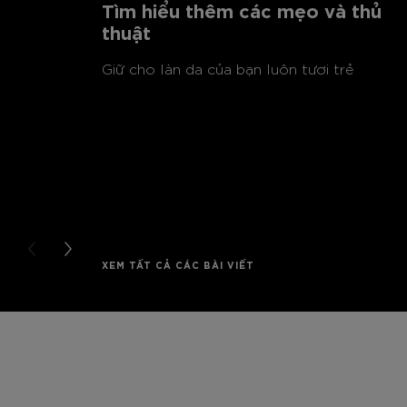
Tìm hiểu thêm các mẹo và thủ
thuật
Giữ cho làn da của bạn luôn tươi trẻ
PREVIOUS CARD
NEXT CARD
XEM TẤT CẢ CÁC BÀI VIẾT
Bỏ qua sản phẩm thanh trượt: Full Range