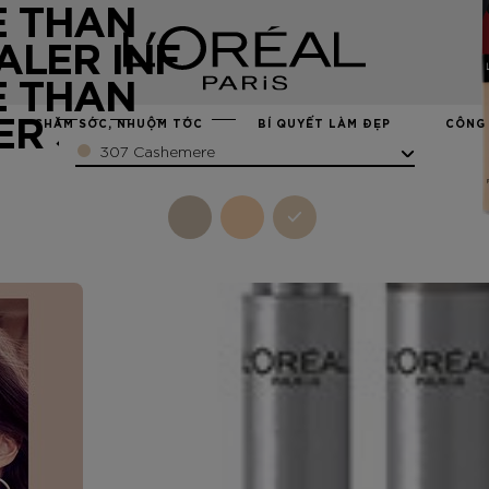
 THAN
LER INF
 THAN
R 307 AS Z
CHĂM SÓC, NHUỘM TÓC
BÍ QUYẾT LÀM ĐẸP
CÔNG 
Color
307 Cashemere