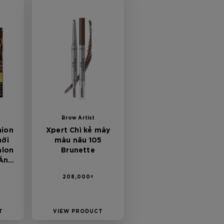
Brow Artist
hion
Xpert Chì kẻ mày
hời
màu nâu 105
alon
Brunette
 Ánh
208,000₫
T
VIEW PRODUCT