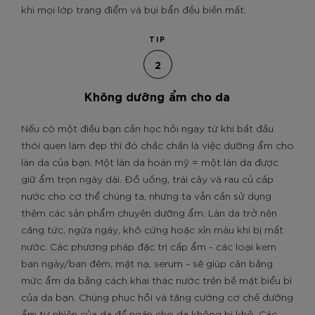
khi mọi lớp trang điểm và bụi bẩn đều biến mất.
TIP
2
Không dưỡng ẩm cho da
Nếu có một điều bạn cần học hỏi ngay từ khi bắt đầu
thói quen làm đẹp thì đó chắc chắn là việc dưỡng ẩm cho
làn da của bạn. Một làn da hoàn mỹ = một làn da được
giữ ẩm trọn ngày dài. Đồ uống, trái cây và rau củ cấp
nước cho cơ thể chúng ta, nhưng ta vẫn cần sử dụng
thêm các sản phẩm chuyên dưỡng ẩm. Làn da trở nên
căng tức, ngứa ngáy, khô cứng hoặc xỉn màu khi bị mất
nước. Các phương pháp đặc trị cấp ẩm - các loại kem
ban ngày/ban đêm, mặt nạ, serum - sẽ giúp cân bằng
mức ẩm da bằng cách khai thác nước trên bề mặt biểu bì
của da bạn. Chúng phục hồi và tăng cường cơ chế dưỡng
ẩm tự nhiên của da để ngăn cho da không bị khô. Các