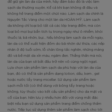
để giữ gìn làn da của mình, hãy đảm bảo đó là việc làm
sạch da thường xuyên. Kể cả khi bạn không đi đâu và
không hề trang điểm một chút nào. Làm sạch da chính là
Nguyên Tắc Vàng cho một làn da HOÀN MỸ. Làm sạch
da không chỉ loại bỏ tất cả các lớp trang điểm, mà còn
loại bỏ mọi bụi bẩn tích tụ trong ngày như ô nhiễm, khói
thuốc lá, bã nhờn, bụi... Nếu không làm sạch da mỗi ngày,
làn da có thể xuất hiện đốm do bã nhờn dư thừa, các nếp
nhăn ở độ tuổi sớm, lỗ chân lông tắc nghẽn, những mảng
đỏ và bề mặt da xỉn màu, ngăm đen. Thẳng thắn mà nói,
làn da của bạn sẽ bắt đầu trở nên vô cùng ngột ngạt.
Lựa chọn sản phẩm làm sạch da phù hợp với làn da của
bạn, đó có thể là sản phẩm dạng lotion, dầu, kem , gel
hoặc nước tẩy trang micellar. Sử dụng sản phẩm làm
sạch mỗi tối (có thể dùng với bông tẩy trang hoặc
không, tùy thuộc vào kết cấu sản phẩm) cho da mặt và
cổ của bạn. Nên lưu ý nhiều hơn đối với vùng mắt đặc
biệt nếu bạn sử dụng sản phẩm trang điểm chống thấm
nước. Tiếp tục sử dụng thêm sản phẩm làm sạch cho tới