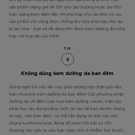
sản phẩm dạng gel rất tốt cho da thường hoặc da hỗn
hợp, dạng kem đậm đặc thì phù hợp cho da khô và các
sản phẩm với công thức chống lão hóa phù hợp cho da
bị lão hóa - bạn sẽ dễ dàng tìm được kem dưỡng ẩm phù
hợp với loại da của mình.
TIP
3
Không dùng kem dưỡng da ban đêm
Đừng nghĩ tới việc lăn vào giữa những lớp chăn gối nếu
bạn chưa bôi kem dưỡng da ban đêm! Các phương pháp
dưỡng da về đêm (các loại kem dưỡng, serum, mặt nạ)
phát huy tác dụng bằng cách tái tạo tế bào da khi chúng
ta ngủ. Vào ban đêm, cơ thể tận dụng lợi thế của việc
chúng ta không hoạt động để phục hồi bất kỳ tổn
thương nào gây ra vào ban ngày như ô nhiễm, hút thuốc,