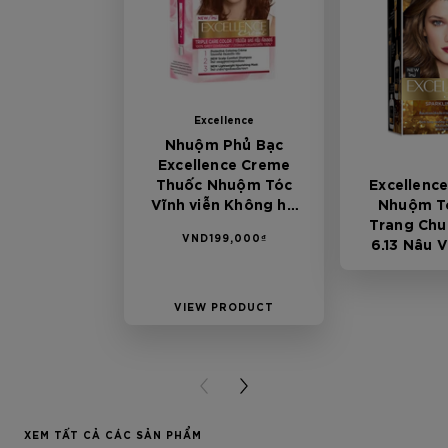
Excellence
Nhuộm Phủ Bạc
Excellence Creme
Thuốc Nhuộm Tóc
Excellence
Vĩnh viễn Không hư
Nhuộm T
tổn 6.45 Nâu Ánh Đỏ
Trang Chu
VND199,000₫
6.13 Nâu 
Kh
VIEW PRODUCT
VIEW P
PREVIOUS CARD
NEXT CARD
XEM TẤT CẢ CÁC SẢN PHẨM