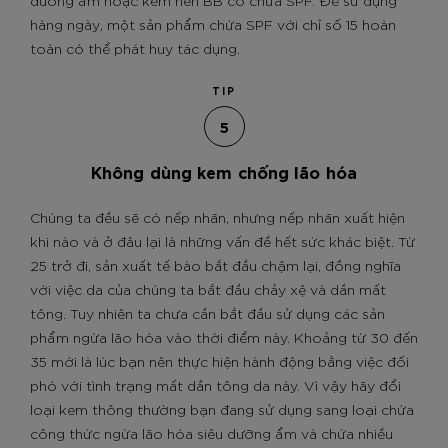
dưỡng ẩm hoặc kem nền BB có chứa SPF. Để sử dụng
hàng ngày, một sản phẩm chứa SPF với chỉ số 15 hoàn
toàn có thể phát huy tác dụng.
TIP
5
Không dùng kem chống lão hóa
Chúng ta đều sẽ có nếp nhăn, nhưng nếp nhăn xuất hiện
khi nào và ở đâu lại là những vấn đề hết sức khác biệt. Từ
25 trở đi, sản xuất tế bào bắt đầu chậm lại, đồng nghĩa
với việc da của chúng ta bắt đầu chảy xệ và dần mất
tông. Tuy nhiên ta chưa cần bắt đầu sử dụng các sản
phẩm ngừa lão hóa vào thời điểm này. Khoảng từ 30 đến
35 mới là lúc bạn nên thực hiện hành động bằng việc đối
phó với tình trạng mất dần tông da này. Vì vậy hãy đổi
loại kem thông thường bạn đang sử dụng sang loại chứa
công thức ngừa lão hóa siêu dưỡng ẩm và chứa nhiều