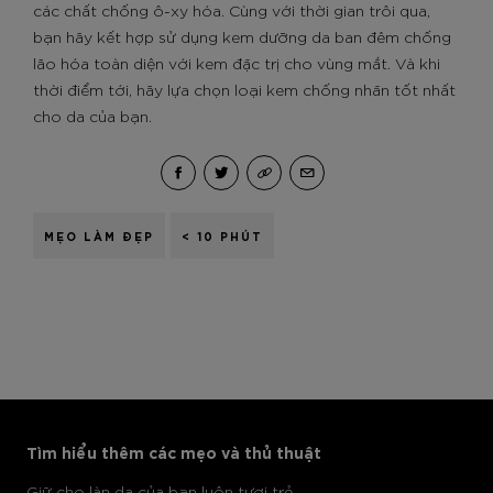
các chất chống ô-xy hóa. Cùng với thời gian trôi qua,
bạn hãy kết hợp sử dụng kem dưỡng da ban đêm chống
lão hóa toàn diện với kem đặc trị cho vùng mắt. Và khi
thời điểm tới, hãy lựa chọn loại kem chống nhăn tốt nhất
cho da của bạn.
MẸO LÀM ĐẸP
< 10 PHÚT
Bỏ qua sản phẩm thanh trượt: Body Care Articles
Tìm hiểu thêm các mẹo và thủ thuật
Giữ cho làn da của bạn luôn tươi trẻ