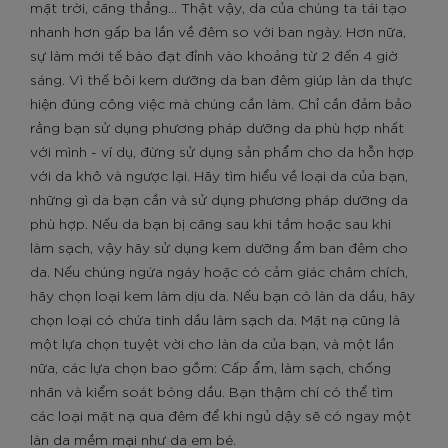
mặt trời, căng thẳng... Thật vậy, da của chúng ta tái tạo
nhanh hơn gấp ba lần về đêm so với ban ngày. Hơn nữa,
sự làm mới tế bào đạt đỉnh vào khoảng từ 2 đến 4 giờ
sáng. Vì thế bôi kem dưỡng da ban đêm giúp làn da thực
hiện đúng công việc mà chúng cần làm. Chỉ cần đảm bảo
rằng bạn sử dụng phương pháp dưỡng da phù hợp nhất
với mình - ví dụ, đừng sử dụng sản phẩm cho da hỗn hợp
với da khô và ngược lại. Hãy tìm hiểu về loại da của bạn,
những gì da bạn cần và sử dụng phương pháp dưỡng da
phù hợp. Nếu da bạn bị căng sau khi tắm hoặc sau khi
làm sạch, vậy hãy sử dụng kem dưỡng ẩm ban đêm cho
da. Nếu chúng ngứa ngáy hoặc có cảm giác châm chích,
hãy chọn loại kem làm dịu da. Nếu bạn có làn da dầu, hãy
chọn loại có chứa tinh dầu làm sạch da. Mặt nạ cũng là
một lựa chọn tuyệt vời cho làn da của bạn, và một lần
nữa, các lựa chọn bao gồm: Cấp ẩm, làm sạch, chống
nhăn và kiểm soát bóng dầu. Bạn thậm chí có thể tìm
các loại mặt nạ qua đêm để khi ngủ dậy sẽ có ngay một
làn da mềm mại như da em bé.