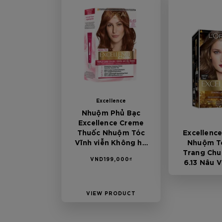
Excellence
Nhuộm Phủ Bạc
Excellence Creme
Thuốc Nhuộm Tóc
Excellence
Vĩnh viễn Không hư
Nhuộm T
tổn 6.45 Nâu Ánh Đỏ
Trang Chu
VND199,000₫
6.13 Nâu 
Kh
VIEW PRODUCT
VIEW P