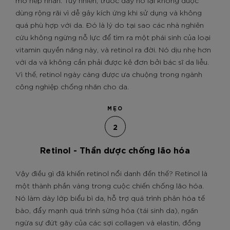
mờ nếp nhăn. Tuy nhiên, trước đây nó lại không được
dùng rộng rãi vì dễ gây kích ứng khi sử dụng và không
quá phù hợp với da. Đó là lý do tại sao các nhà nghiên
cứu không ngừng nỗ lực để tìm ra một phái sinh của loại
vitamin quyền năng này, và retinol ra đời. Nó dịu nhẹ hơn
với da và không cần phải được kê đơn bởi bác sĩ da liễu.
Vì thế, retinol ngày càng được ưa chuộng trong ngành
công nghiệp chống nhăn cho da.
MẸO
2
Retinol - Thần dược chống lão hóa
Vậy điều gì đã khiến retinol nổi danh đến thế? Retinol là
một thành phần vàng trong cuộc chiến chống lão hóa.
Nó làm dày lớp biểu bì da, hỗ trợ quá trình phân hóa tế
bào, đẩy mạnh quá trình sừng hóa (tái sinh da), ngăn
ngừa sự đứt gãy của các sợi collagen và elastin, đồng