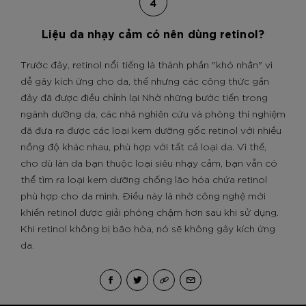
4
Liệu da nhạy cảm có nên dùng retinol?
Trước đây, retinol nổi tiếng là thành phần "khó nhằn" vì
dễ gây kích ứng cho da, thế nhưng các công thức gần
đây đã được điều chỉnh lại Nhờ những bước tiến trong
ngành dưỡng da, các nhà nghiên cứu và phòng thí nghiệm
đã đưa ra được các loại kem dưỡng gốc retinol với nhiều
nồng độ khác nhau, phù hợp với tất cả loại da. Vì thế,
cho dù làn da bạn thuộc loại siêu nhạy cảm, bạn vẫn có
thể tìm ra loại kem dưỡng chống lão hóa chứa retinol
phù hợp cho da mình. Điều này là nhờ công nghệ mới
khiến retinol được giải phóng chậm hơn sau khi sử dụng.
Khi retinol không bị bão hòa, nó sẽ không gây kích ứng
da.