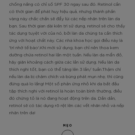
chống nắng có chỉ số SPF 30 ngay sau đó. Retinol cần
có thời gian để phát huy hiệu quả, nhưng thành phần
vàng này chắc chắn sẽ đẩy lùi các nếp nhăn trên làn da
bạn. Sau thời gian dài kiên trì sử dụng, retinol sẽ cho thấy
tác dụng tuyệt vời của nó, bởi làn da chúng ta cần thích
ứng với hoạt chất này. Các nhà khoa học gọi điều này là
'trí nhớ tế bào'.Khi mới sử dụng, bạn chỉ nên thoa kem
dưỡng chứa retinol hai lần một tuần. Nếu làn da mẩn đỏ,
hãy giãn khoảng cách giữa các lần sử dụng. Nếu làn da
thích nghi tốt, bạn có thể tăng lên 3 lần/ tuần.Thậm chí
nếu làn da bị châm chích và bùng phát mụn nhẹ, thì cũng
đừng quá lo lắng! Một số phản ứng nhỏ khi da bắt đầu
tập thích nghi với retinol là hoàn toàn bình thường, điều
đó chứng tỏ là nó đang hoạt động trên da. Dần dần,
retinol sẽ có tác dụng rõ rệt lên các vết nhăn nhỏ và nếp
nhăn trên da!
MẸO