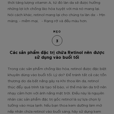
thời tăng lượng vitamin A, từ đó làn da sẽ được hưởng
những lợi ích chống lão hóa tuyệt vời mà nó mang lại.
Nói cách khác, retinol mang lại cho chúng ta làn da: - Mịn
màng, - mềm mại, - Rạng rỡ và đều màu hơn.
MẸO
3
Các sản phẩm đặc trị chứa Retinol nên được
sử dụng vào buổi tối
Trong các sản phẩm chống lão hóa, retinol được đặc biệt
khuyên dùng vào buổi tối. Lý do? Để tránh tất cả các tổn
thương do da bắt nắng gây ra Khi thoa lên da, retinol
thúc đẩy quá trình tái tạo tế bào, vì thế mà làn da trở nên
nhạy cảm hơn với ánh nắng mặt trời. Điều này là nguyên
nhân các sản phẩm đặc trị gốc retinol là sự lựa chọn lý
tưởng vào mùa lạnh. Nếu bạn thoa kem dưỡng làm mờ
nếp nhăn chứa retinol vào buổi sáng, hãy sử dụng kem