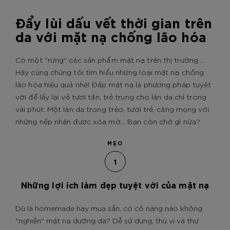
Đẩy lùi dấu vết thời gian trên
da với mặt nạ chống lão hóa
Có một "rừng" các sản phẩm mặt nạ trên thị trường...
Hãy cùng chúng tôi tìm hiểu những loại mặt nạ chống
lão hóa hiệu quả nhé! Đắp mặt nạ là phương pháp tuyệt
vời để lấy lại vẻ tươi tắn, trẻ trung cho làn da chỉ trong
vài phút. Một làn da trong trẻo, tươi trẻ, căng mọng với
những nếp nhăn được xóa mờ... Bạn còn chờ gì nữa?
MẸO
1
Những lợi ích làm đẹp tuyệt vời của mặt nạ
Dù là homemade hay mua sẵn, có cô nàng nào không
"nghiền" mặt nạ dưỡng da? Dễ sử dụng, thú vị và thư