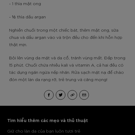
- 1 thìa mật ong
- ½ thìa dầu argan
Nghiền chuối trong một chiếc bát, thêm mật ong, sữa
chua và dầu argan vào và trộn đều cho đến khi hỗn hợp
thật mịn.
Bôi lên vùng da mặt và da cổ, tránh vùng mắt. Đắp trong
15 phút. Chuối chứa nhiều kali và vitamin A, cả hai đều có
tác dụng ngăn ngừa nếp nhăn. Rửa sạch mặt nạ để chào
đón một làn da rạng rỡ, trẻ trung và căng mọng!
Bỏ qua sản phẩm thanh trượt: Body Care Articles
Tìm hiểu thêm các mẹo và thủ thuật
Giữ cho làn da của bạn luôn tươi trẻ