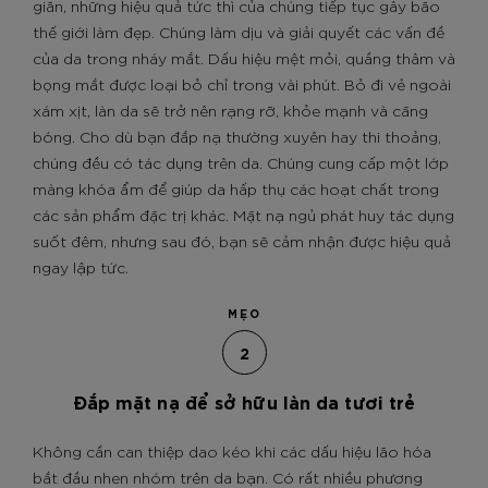
giãn, những hiệu quả tức thì của chúng tiếp tục gây bão
thế giới làm đẹp. Chúng làm dịu và giải quyết các vấn đề
của da trong nháy mắt. Dấu hiệu mệt mỏi, quầng thâm và
bọng mắt được loại bỏ chỉ trong vài phút. Bỏ đi vẻ ngoài
xám xịt, làn da sẽ trở nên rạng rỡ, khỏe mạnh và căng
bóng. Cho dù bạn đắp nạ thường xuyên hay thi thoảng,
chúng đều có tác dụng trên da. Chúng cung cấp một lớp
màng khóa ẩm để giúp da hấp thụ các hoạt chất trong
các sản phẩm đặc trị khác. Mặt nạ ngủ phát huy tác dụng
suốt đêm, nhưng sau đó, bạn sẽ cảm nhận được hiệu quả
ngay lập tức.
MẸO
2
Đắp mặt nạ để sở hữu làn da tươi trẻ
Không cần can thiệp dao kéo khi các dấu hiệu lão hóa
bắt đầu nhen nhóm trên da bạn. Có rất nhiều phương