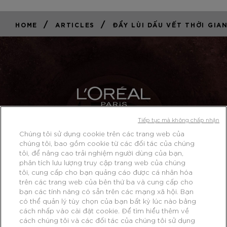
/
/
HOME
ARTICLES
ĐẨY LÙI DẤU VẾT THỜI GIA
Tiếp tục mà không chấp nhận
Chúng tôi sử dụng cookie trên các trang web của
KHÁM PHÁ THÊM
chúng tôi, bao gồm cookie từ các đối tác của chúng
MUA HÀNG TRỰC TUYẾN
tôi, để nâng cao trải nghiệm người dùng của bạn,
phân tích lưu lượng truy cập trang web của chúng
tôi, cung cấp cho bạn quảng cáo được cá nhân hóa
trên các trang web của bên thứ ba và cung cấp cho
bạn các tính năng có sẵn trên các mạng xã hội. Bạn
Facebook
YouTube
có thể quản lý tùy chọn của bạn bất kỳ lúc nào bằng
cách nhấp vào cài đặt cookie. Để tìm hiểu thêm về
cách chúng tôi và các đối tác của chúng tôi sử dụng