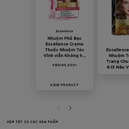
Excellence
Nhuộm Phủ Bạc
Excellence Creme
Thuốc Nhuộm Tóc
Excellence
Vĩnh viễn Không hư
Nhuộm T
tổn 6.45 Nâu Ánh Đỏ
Trang Chu
VND199,000₫
6.13 Nâu 
Kh
VIEW PRODUCT
VIEW P
PREVIOUS CARD
NEXT CARD
XEM TẤT CẢ CÁC SẢN PHẨM