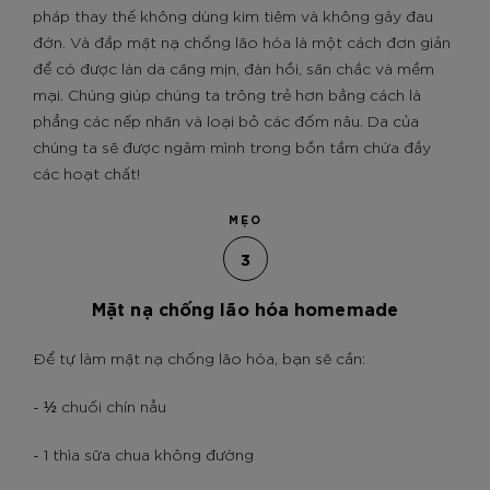
pháp thay thế không dùng kim tiêm và không gây đau
đớn. Và đắp mặt nạ chống lão hóa là một cách đơn giản
để có được làn da căng mịn, đàn hồi, săn chắc và mềm
mại. Chúng giúp chúng ta trông trẻ hơn bằng cách là
phẳng các nếp nhăn và loại bỏ các đốm nâu. Da của
chúng ta sẽ được ngâm mình trong bồn tắm chứa đầy
các hoạt chất!
MẸO
3
Mặt nạ chống lão hóa homemade
Để tự làm mặt nạ chống lão hóa, bạn sẽ cần:
- ½ chuối chín nẫu
- 1 thìa sữa chua không đường