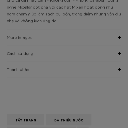
cho cả da nhạy cảm - Không cồn – Không paraben. Công
nghệ Micellar đột phá với các hạt Mixen hoạt động như
nam châm giúp làm sạch bụi bận, trang điểm nhưng vẫn dịu
nhẹ và không kích ứng da.
More images
Cách sử dụng
Thành phần
TẨY TRANG
DA THIẾU NƯỚC