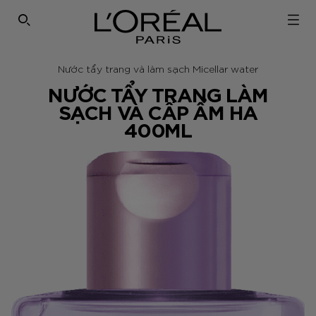
SEARCH THIS SITE
Nước tẩy trang và làm sạch Micellar water
NƯỚC TẨY TRANG LÀM
SẠCH VÀ CẤP ẨM HA
400ML