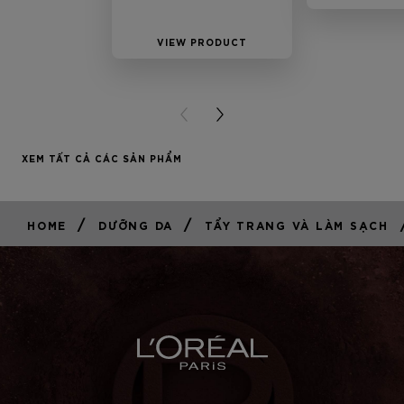
Kh
VIEW PRODUCT
VIEW P
PREVIOUS CARD
NEXT CARD
XEM TẤT CẢ CÁC SẢN PHẨM
/
/
HOME
DƯỠNG DA
TẨY TRANG VÀ LÀM SẠCH