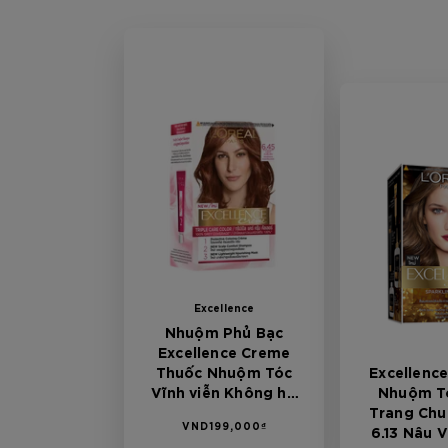
Excellence
Nhuộm Phủ Bạc
Excellence Creme
Thuốc Nhuộm Tóc
Excellence
Vĩnh viễn Không hư
Nhuộm T
tổn 6.45 Nâu Ánh Đỏ
Trang Chu
VND199,000₫
6.13 Nâu 