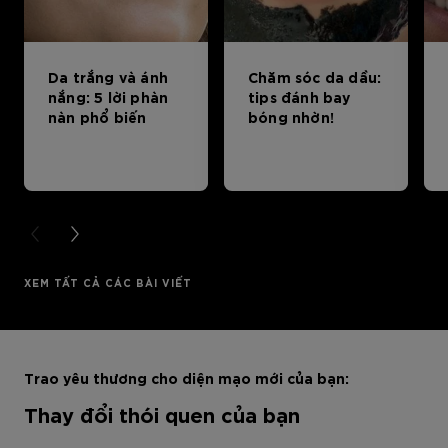
Da trắng và ánh
Chăm sóc da dầu:
nắng: 5 lời phàn
tips đánh bay
nàn phổ biến
bóng nhờn!
PREVIOUS CARD
NEXT CARD
XEM TẤT CẢ CÁC BÀI VIẾT
Bỏ qua sản phẩm thanh trượt: Full Range
Trao yêu thương cho diện mạo mới của bạn:
Thay đổi thói quen của bạn