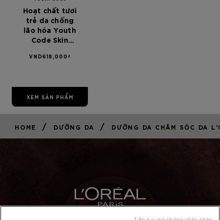
Hoạt chất tươi
trẻ da chống
lão hóa Youth
Code Skin
Activating
VND618,000₫
Ferment Pre-
Essence 30ml
XEM SẢN PHẨM
/
/
HOME
DƯỠNG DA
DƯỠNG DA CHĂM SÓC DA L'
Tiếp tục mà không chấp nhận