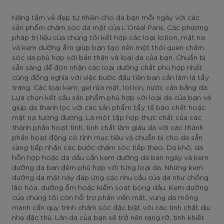
Nâng tầm vẻ đẹp tự nhiên cho da bạn mỗi ngày với các
sản phẩm chăm sóc da mặt của L'Oréal Paris. Các phương
pháp trị liệu của chúng tôi kết hợp các loại lotion, mặt nạ
và kem dưỡng ẩm giúp bạn tạo nên một thói quen chăm
sóc da phù hợp với bản thân và loại da của bạn. Chuẩn bị
sẵn sàng để đón nhận các loại dưỡng chất phù hợp nhất
cũng đồng nghĩa với việc bước đầu tiên bạn cần làm là tẩy
trang. Các loại kem, gel rửa mặt, lotion, nước cân bằng da:
Lựa chọn kết cấu sản phẩm phù hợp với loại da của bạn và
giúp da thanh lọc với các sản phẩm tẩy tế bào chết hoặc
mặt nạ tương đương. Là một tập hợp thực chất của các
thành phần hoạt tính, tinh chất làm giàu da với các thành
phần hoạt động có tính mục tiêu và chuẩn bị cho da sẵn
sàng tiếp nhận các bước chăm sóc tiếp theo. Da khô, da
hỗn hợp hoặc da dầu cần kem dưỡng da ban ngày và kem
dưỡng da ban đêm phù hợp với từng loại da. Những kem
dưỡng da mặt này đáp ứng các nhu cầu của da như chống
lão hóa, dưỡng ẩm hoặc kiểm soát bóng dầu. Kem dưỡng
của chúng tôi còn hỗ trợ phần viền mắt, vùng da mỏng
manh cần quy trình chăm sóc đặc biệt với các tinh chất dịu
nhẹ đặc thù. Làn da của bạn sẽ trở nên rạng rỡ, tinh khiết