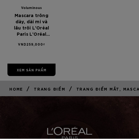
Voluminous
Mascara trông
dày, dài mi và
lâu trôi L'Oréal
Paris L'Oréal
Paris
VND259,000₫
Voluminous
Lash Paradise
7.6ml
XEM SẢN PHẨM
/
/
HOME
TRANG ĐIỂM
TRANG ĐIỂM MẮT, MASCA