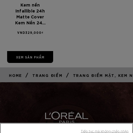
Kem nền
Infallible 24h
Matte Cover
Kem Nền 24H
Kiềm Dầu Lâu
VND329,000₫
trôi L'Oreal
Paris Infallible
24H Matte
Cover 101
XEM SẢN PHẨM
/
/
HOME
TRANG ĐIỂM
TRANG ĐIỂM MẶT, KEM NÊ
Tiếp tục mà không chấp nhận