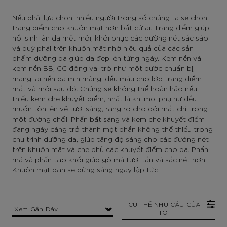
Nếu phải lựa chọn, nhiều người trong số chúng ta sẽ chọn
trang điểm cho khuôn mặt hơn bất cứ ai. Trang điểm giúp
hồi sinh làn da mệt mỏi, khôi phục các đường nét sắc sảo
và quý phái trên khuôn mặt nhờ hiệu quả của các sản
phẩm dưỡng da giúp da đẹp lên từng ngày. Kem nền và
kem nền BB, CC đóng vai trò như một bước chuẩn bị,
mang lại nền da mịn màng, đều màu cho lớp trang điểm
mắt và môi sau đó. Chúng sẽ không thể hoàn hảo nếu
thiếu kem che khuyết điểm, nhất là khi mọi phụ nữ đều
muốn tôn lên vẻ tươi sáng, rạng rỡ cho đôi mắt chỉ trong
một đường chổi. Phấn bắt sáng và kem che khuyết điểm
đang ngày càng trở thành một phần không thể thiếu trong
chu trình dưỡng da, giúp tăng độ sáng cho các đường nét
trên khuôn mặt và che phủ các khuyết điểm cho da. Phấn
má và phấn tạo khối giúp gò má tươi tắn và sắc nét hơn.
Khuôn mặt bạn sẽ bừng sáng ngay lập tức.
CỤ THỂ NHU CẦU CỦA
TÔI