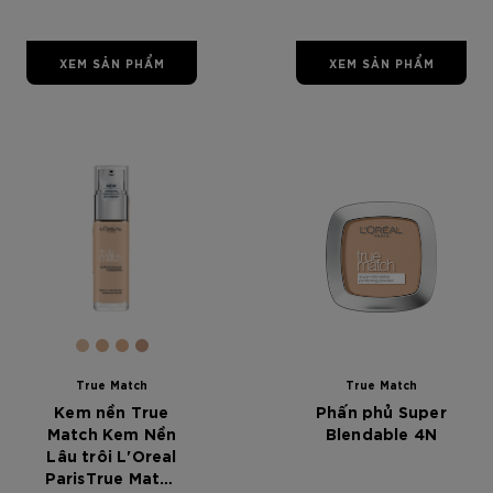
Foundation
020 Ivory
XEM SẢN PHẨM
XEM SẢN PHẨM
[Color]: #DFBDA1
[Color]: #DAAF8E
[Color]: #DDB08B
[Color]: #C59C82
True Match
True Match
Kem nền True
Phấn phủ Super
Match Kem Nền
Blendable 4N
Lâu trôi L'Oreal
ParisTrue Match