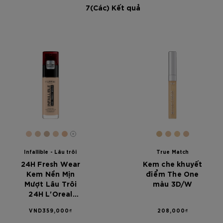
7(Các) Kết quả
[Color]: #EECBB2
[Color]: #E2C6AB
[Color]: #D2B79F
[Color]: #E9CAAE
[Color]: #E8BC9A
[Color]: #DDB
[Color]: #E6
[Color]: #
[Color]:
More shades are available
Infallible - Lâu trôi
True Match
24H Fresh Wear
Kem che khuyết
Kem Nền Mịn
điểm The One
Mượt Lâu Trôi
màu 3D/W
24H L'Oreal
Paris Infallible
VND359,000₫
208,000₫
24H Fresh Wear