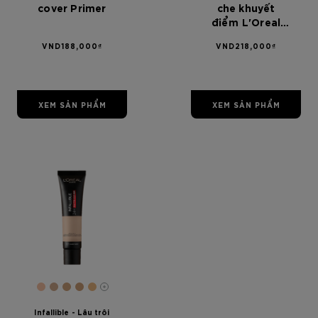
cover Primer
che khuyết
điểm L'Oreal
Paris Infallible
VND188,000₫
VND218,000₫
More Than
Concealer 305
Ivory
XEM SẢN PHẨM
XEM SẢN PHẨM
[Color]: #f7c2a3
[Color]: #cfa98c
[Color]: #d0a37a
[Color]: #cda077
[Color]: #ECB77F
More shades are available
Infallible - Lâu trôi