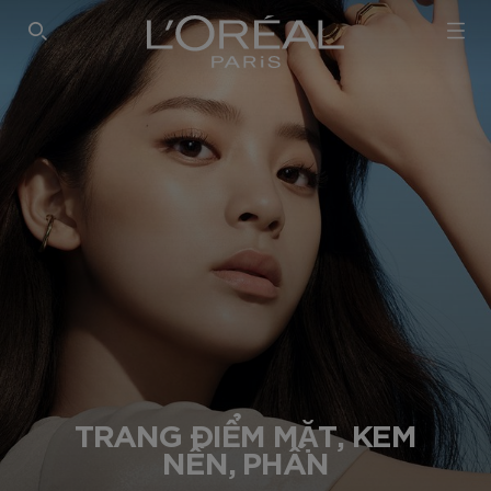
SEARCH THIS SITE
TRANG ĐIỂM MẶT, KEM
NỀN, PHẤN