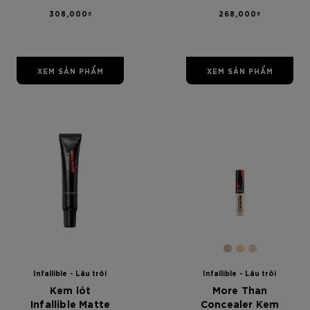
Super-
308,000₫
268,000₫
Blendable
Foundation N1
Nude Ivory
XEM SẢN PHẨM
XEM SẢN PHẨM
[Color]: #CCB
[Color]: #F
[Color]: 
Infallible - Lâu trôi
Infallible - Lâu trôi
Kem lót
More Than
Infallible Matte
Concealer Kem