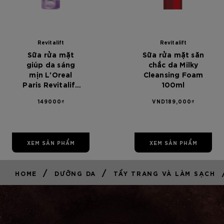
Revitalift
Revitalift
Sữa rửa mặt
Sữa rửa mặt săn
giúp da sáng
chắc da Milky
mịn L'Oreal
Cleansing Foam
Paris Revitalift
100ml
Hyaluronic Acid
149000₫
VND189,000₫
100ml
XEM SẢN PHẨM
XEM SẢN PHẨM
/
/
HOME
DƯỠNG DA
TẨY TRANG VÀ LÀM SẠCH