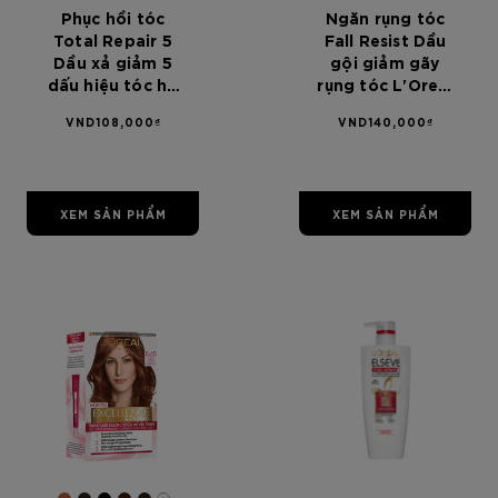
Phục hồi tóc
Ngăn rụng tóc
Total Repair 5
Fall Resist Dầu
Dầu xả giảm 5
gội giảm gãy
dấu hiệu tóc hư
rụng tóc L'Oreal
tổn L'Oréal
Paris Elseve Fall
VND108,000₫
VND140,000₫
Paris Elseve
Resist 3X Anti-
Total Repair 5
Hairfall
Repairing
Shampoo -
Conditioner
Scalp + Hair
XEM SẢN PHẨM
XEM SẢN PHẨM
325ml
650ml