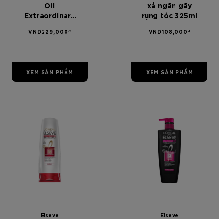
Oil
xả ngăn gãy
Extraordinary
rụng tóc 325ml
Oil Serum (100
VND229,000₫
VND108,000₫
ML)
XEM SẢN PHẨM
XEM SẢN PHẨM
[Color]: #00
[Color]: #
Elseve
Elseve