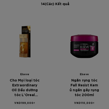
14(Các) Kết quả
Elseve
Elseve
Cho Mọi loại tóc
Ngăn rụng tóc
Extraordinary
Fall Resist Kem
Oil Dầu dưỡng
ủ ngăn gãy rụng
tóc L'Oreal
tóc 200ml
Paris Elseve
VND199,000₫
VND110,000₫
Extraordinary