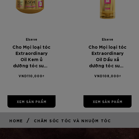
Elseve
Elseve
Cho Mọi loại tóc
Cho Mọi loại tóc
Extraordinary
Extraordinary
Oil Kem ủ
Oil Dầu xả
dưỡng tóc suôn
dưỡng tóc suôn
mượt L'Oreal
mượt L'Oreal
VND110,000₫
VND108,000₫
Paris Elseve
Paris Elseve
Extraordinary
Extraordinary
Oil Ultra
Oil Ultra
Nourising Mask
Nourising
XEM SẢN PHẨM
XEM SẢN PHẨM
200ml - Dành
Conditioner
cho mọi loại tóc
chiết xuất từ
hoa 325ml -
/
HOME
CHĂM SÓC TÓC VÀ NHUỘM TÓC
Dành cho mọi
loại tóc