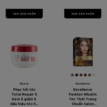
Oil chiết xuất từ
hoa 100ml -
Dánh cho mọi
XEM SẢN PHẨM
XEM SẢN PHẨM
loại tóc
[Color]: #847155
[Color]: #441b2
[Color]: #644
[Color]: #5
[Color]:
More s
Elseve
Excellence
Phục hồi tóc
Excellence
Total Repair 5
Fashion Nhuộm
Kem ủ giảm 5
Tóc Thời Trang
dấu hiệu tóc hư
Chuẩn Salon