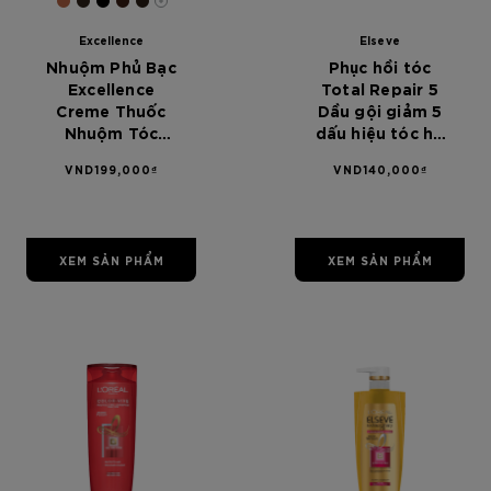
[Color]: #B76544
[Color]: #2E231A
[Color]: #000000
[Color]: #391E15
[Color]: #2B1F16
[Color]: #00
[Color]: #
More shades are available
Excellence
Elseve
Nhuộm Phủ Bạc
Phục hồi tóc
Excellence
Total Repair 5
Creme Thuốc
Dầu gội giảm 5
Nhuộm Tóc
dấu hiệu tóc hư
Vĩnh viễn Không
tổn L'Oréal
VND199,000₫
VND140,000₫
hư tổn 6.45 Nâu
Paris Elseve
Ánh Đỏ
Total Repair 5
Repairing
Shampoo 650
XEM SẢN PHẨM
XEM SẢN PHẨM
ml