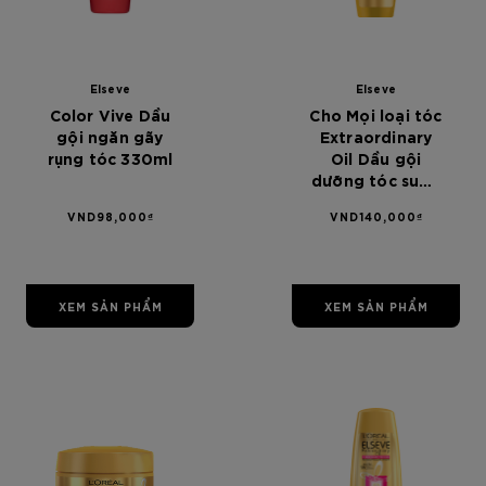
[Color]: #0000
[Color]: #0000
[Color]: #00
[Color]: #
Elseve
Elseve
Color Vive Dầu
Cho Mọi loại tóc
gội ngăn gãy
Extraordinary
rụng tóc 330ml
Oil Dầu gội
dưỡng tóc suôn
mượt L'Oreal
VND98,000₫
VND140,000₫
Paris Elseve
Extraordinary
Oil Ultra
Nourising
XEM SẢN PHẨM
XEM SẢN PHẨM
Shampoo chiết
xuất từ hoa
330ml - Dành
cho mọi loại tóc