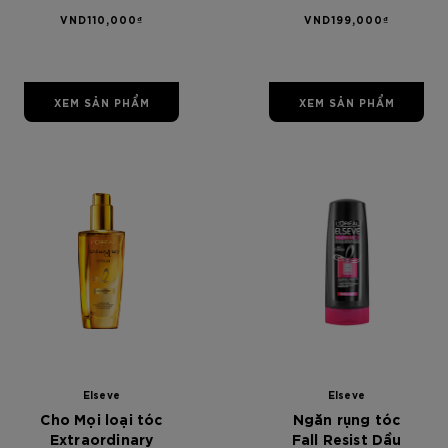
tổn L'Oréal
6.13 Nâu Vàng
VND110,000₫
VND199,000₫
Paris Elseve
Ánh Khói
Total Repair 5
Deep Repairing
Mask 200ml
XEM SẢN PHẨM
XEM SẢN PHẨM
[Color]: #00
[Color]: #
Elseve
Elseve
Cho Mọi loại tóc
Ngăn rụng tóc
Extraordinary
Fall Resist Dầu